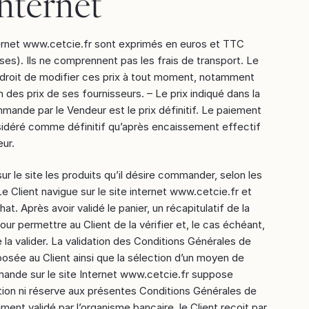
Internet
nternet www.cetcie.fr sont exprimés en euros et TTC
s). Ils ne comprennent pas les frais de transport. Le
 droit de modifier ces prix à tout moment, notamment
on des prix de ses fournisseurs. – Le prix indiqué dans la
mande par le Vendeur est le prix définitif. Le paiement
idéré comme définitif qu’après encaissement effectif
ur.
ur le site les produits qu’il désire commander, selon les
e Client navigue sur le site internet www.cetcie.fr et
at. Après avoir validé le panier, un récapitulatif de la
r permettre au Client de la vérifier et, le cas échéant,
 la valider. La validation des Conditions Générales de
osée au Client ainsi que la sélection d’un moyen de
nde sur le site Internet www.cetcie.fr suppose
ction ni réserve aux présentes Conditions Générales de
ment validé par l’organisme bancaire, le Client reçoit par