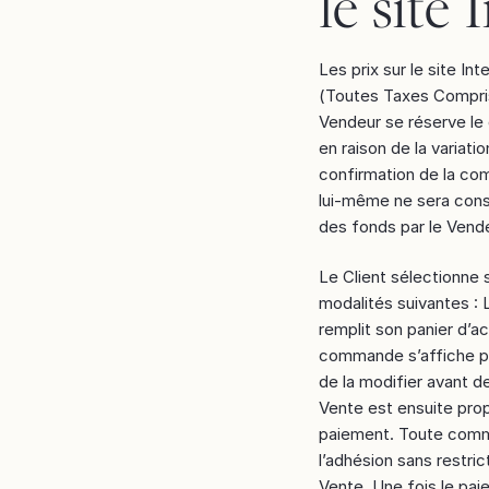
le site 
Les prix sur le site I
(Toutes Taxes Comprise
Vendeur se réserve le
en raison de la variati
confirmation de la com
lui-même ne sera cons
des fonds par le Vende
Le Client sélectionne s
modalités suivantes : L
remplit son panier d’ach
commande s’affiche pou
de la modifier avant de
Vente est ensuite prop
paiement. Toute comma
l’adhésion sans restri
Vente. Une fois le paie