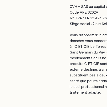
OVH – SAS au capital 
Code APE 6202A
N° TVA : FR 22 424 76
Siège social : 2 rue K
Vous disposez d’un dro
données vous concerna
à : C ET CIE Le Terre
Saint Germain du Puy 
médicaments et ils ne
produits C ET CIE son
externe destinés à amé
substituent pas à ceux
santé que pourrait renc
le seul professionnel h
traitement adapté.