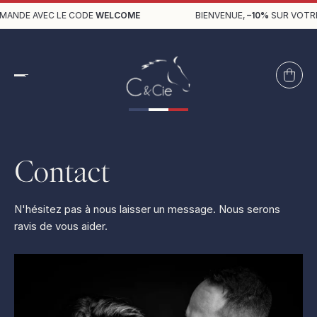
MANDE AVEC LE CODE
WELCOME
BIENVENUE,
–10%
SUR VOTRE
Contact
N'hésitez pas à nous laisser un message. Nous serons
ravis de vous aider.