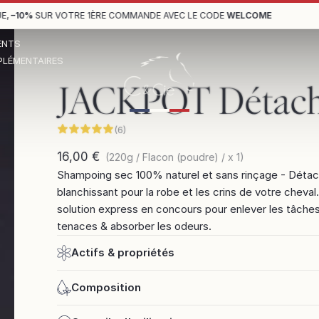
10%
SUR VOTRE 1ÈRE COMMANDE AVEC LE CODE
WELCOME
ENTS
LÉMENTAIRES
JACKPOT Détacha
(
6
)
16,00 €
(
220g / Flacon (poudre) / x 1
)
Shampoing sec 100% naturel et sans rinçage - Détac
blanchissant pour la robe et les crins de votre cheval
solution express en concours pour enlever les tâches
tenaces & absorber les odeurs.
Actifs & propriétés
Composition