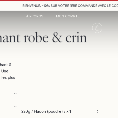
BIENVENUE,
–10%
SUR VOTRE 1ÈRE COMMANDE AVEC LE CODE
W
À PROPOS
MON COMPTE
nt robe & crin
hant &
. Une
 les plus