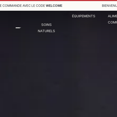
OMMANDE AVEC LE CODE
WELCOME
BIENVENUE,
–
ÉQUIPEMENTS
ALIM
COMP
SOINS
NATURELS