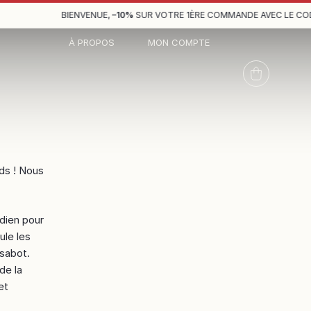
BIENVENUE,
–10%
SUR VOTRE 1ÈRE COMMANDE AVEC LE CODE
À PROPOS
MON COMPTE
ds ! Nous
idien pour
ule les
 sabot.
 de la
et