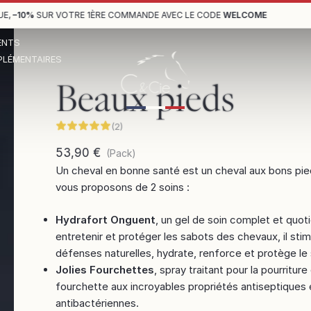
–10%
SUR VOTRE 1ÈRE COMMANDE AVEC LE CODE
WELCOME
ENTS
LÉMENTAIRES
Beaux pieds
(
2
)
53,90 €
(
Pack
)
Un cheval en bonne santé est un cheval aux bons pie
vous proposons de 2 soins :
Hydrafort Onguent
, un gel de soin complet et quot
entretenir et protéger les sabots des chevaux, il stim
défenses naturelles, hydrate, renforce et protège le
Jolies Fourchettes
, spray traitant pour la pourriture
fourchette aux incroyables propriétés antiseptiques 
antibactériennes.