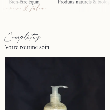
Bien-être équin
Produits naturels & biologiqu
anin & félin
Complétez
Votre routine soin